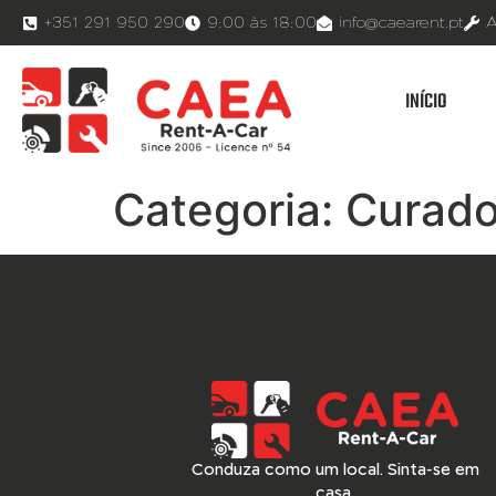
+351 291 950 290
9:00 às 18:00
info@caearent.pt
A
INÍCIO
Categoria:
Curado
Conduza como um local. Sinta-se em
casa.